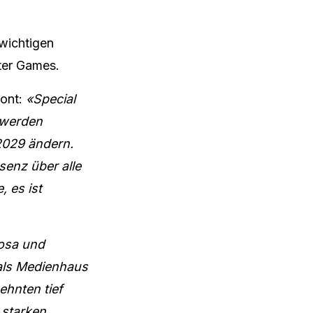
 wichtigen
ter Games.
ont:
«Special
 werden
 2029 ändern.
senz über alle
 es ist
rosa und
 als Medienhaus
ehnten tief
 starken