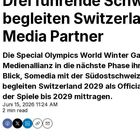
Drei führende Sch
begleiten Switzerla
Media Partner
Die Special Olympics World Winter G
Medienallianz in die nächste Phase ih
Blick, Somedia mit der Südostschwei
begleiten Switzerland 2029 als Offic
der Spiele bis 2029 mittragen.
Juni 15, 2026 11:24 AM
2 min read
Share
Share
Share
Copy
Email
on
on
on