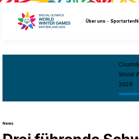
Über uns
Sportarten
N
Countd
World 
2029
News