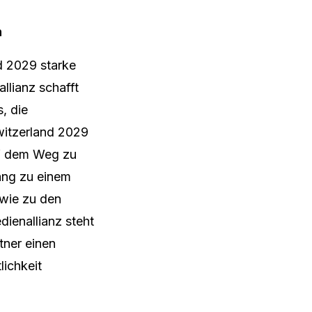
n
d 2029 starke
llianz schafft
, die
witzerland 2029
uf dem Weg zu
ang zu einem
owie zu den
dienallianz steht
tner einen
lichkeit