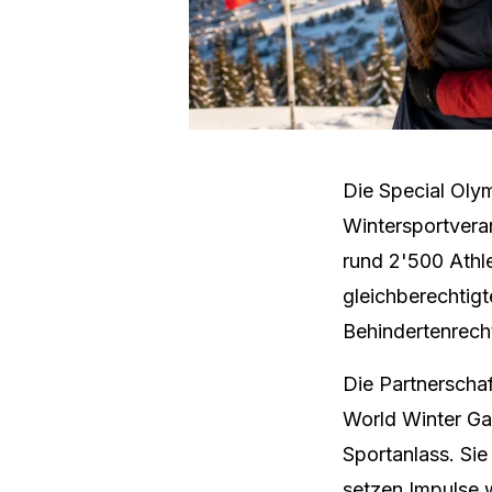
Die Special Oly
Wintersportveran
rund 2'500 Athle
gleichberechtig
Behindertenrech
Die Partnerscha
World Winter Gam
Sportanlass. Si
setzen Impulse w