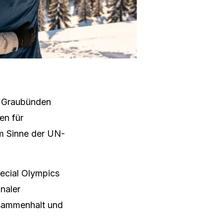
in Graubünden
en für
im Sinne der UN-
ecial Olympics
naler
usammenhalt und