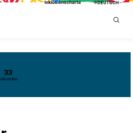
Inklusionscharta
DEUTSCH
Sprachen
Show
Search
32
Sekunden