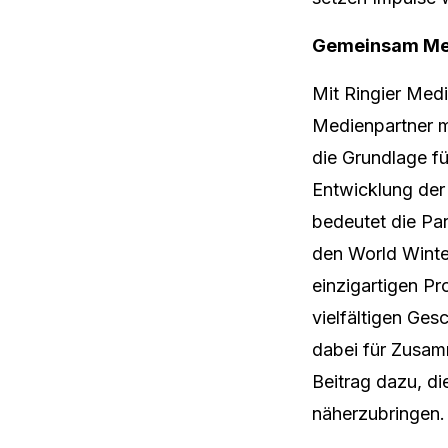
Gemeinsam Mens
Mit Ringier Med
Medienpartner mi
die Grundlage fü
Entwicklung der
bedeutet die Pa
den World Winte
einzigartigen Pr
vielfältigen Ges
dabei für Zusamm
Beitrag dazu, di
näherzubringen.