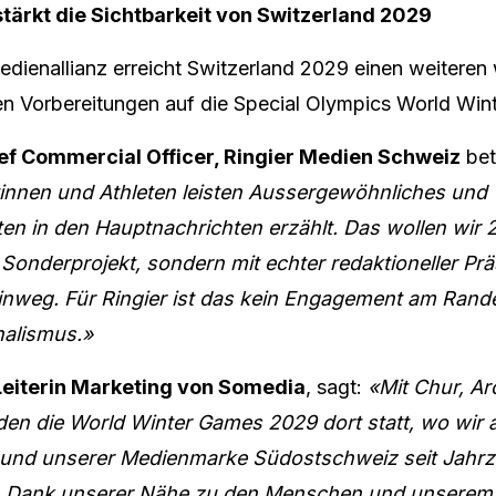
stärkt die Sichtbarkeit von Switzerland 2029
dienallianz erreicht Switzerland 2029 einen weiteren
den Vorbereitungen auf die Special Olympics World Win
ef Commercial Officer, Ringier Medien Schweiz
bet
tinnen und Athleten leisten Aussergewöhnliches und
ten in den Hauptnachrichten erzählt. Das wollen wir
 Sonderprojekt, sondern mit echter redaktioneller Prä
inweg. Für Ringier ist das kein Engagement am Rande,
nalismus.»
 Leiterin Marketing von Somedia
, sagt:
«Mit Chur, A
den die World Winter Games 2029 dort statt, wo wir
r und unserer Medienmarke Südostschweiz seit Jahrz
d. Dank unserer Nähe zu den Menschen und unserem