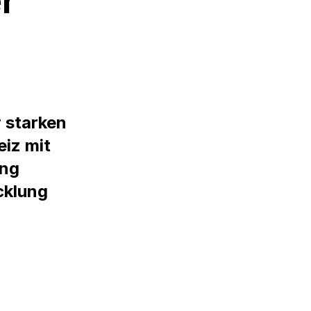
r
 starken
eiz mit
ung
cklung