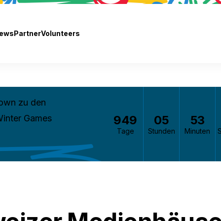
ews
Partner
Volunteers
own zu den
949
05
53
Winter Games
Tage
Stunden
Minuten