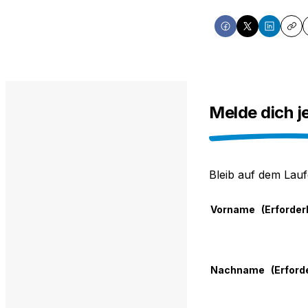
Share
Share
Share
Cop
on
on
on
Facebook
X
LinkedIn
Melde dich j
Bleib auf dem Lauf
Vorname
(Erforder
Nachname
(Erford