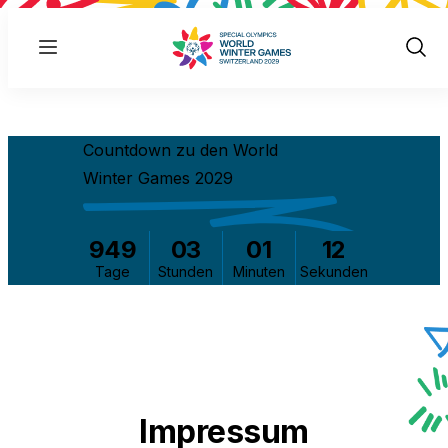
Menu
Show
Sear
Countdown zu den World
Winter Games 2029
949
03
01
12
Tage
Stunden
Minuten
Sekunden
Impressum