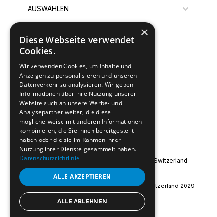
×
Diese Webseite verwendet
Senden
Cookies.
Wir verwenden Cookies, um Inhalte und
Anzeigen zu personalisieren und unseren
Datenverkehr zu analysieren. Wir geben
Informationen über Ihre Nutzung unserer
Website auch an unsere Werbe- und
Analysepartner weiter, die diese
möglicherweise mit anderen Informationen
kombinieren, die Sie ihnen bereitgestellt
haben oder die sie im Rahmen Ihrer
Nutzung ihrer Dienste gesammelt haben.
Datenschutzrichtlinie
Special Olympics International
|
Special Olympics Switzerland
Impressum
|
Datenschutz
ALLE AKZEPTIEREN
© 2026 Special Olympics World Winter Games Switzerland 2029
ALLE ABLEHNEN
instagram
facebook
youtube
linkedin