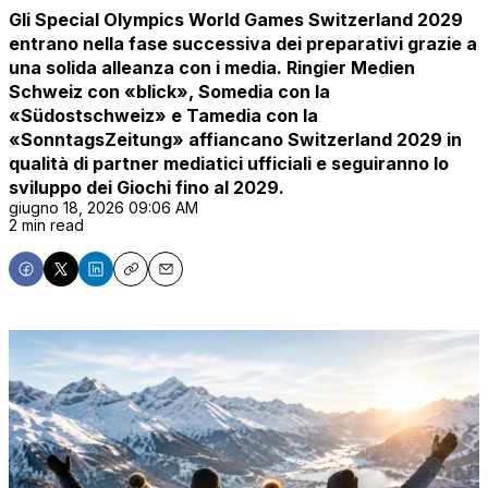
Gli Special Olympics World Games Switzerland 2029
entrano nella fase successiva dei preparativi grazie a
una solida alleanza con i media. Ringier Medien
Schweiz con «blick», Somedia con la
«Südostschweiz» e Tamedia con la
«SonntagsZeitung» affiancano Switzerland 2029 in
qualità di partner mediatici ufficiali e seguiranno lo
sviluppo dei Giochi fino al 2029.
giugno 18, 2026 09:06 AM
2 min read
Share
Share
Share
Copy
Email
on
on
on
Facebook
X
LinkedIn