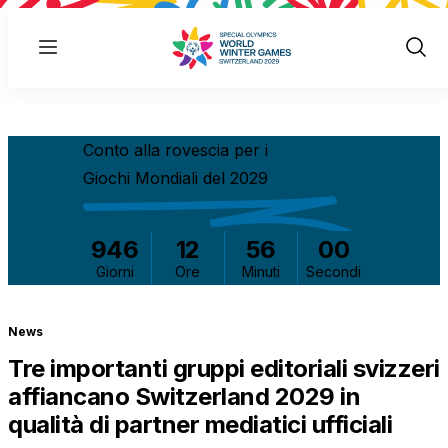
Menu
Show
Sear
Conto alla rovescia per i
Giochi Mondiali del 2029
946
12
55
59
Giorni
Ore
Minuti
Secondi
News
Tre importanti gruppi editoriali svizzeri
affiancano Switzerland 2029 in
qualità di partner mediatici ufficiali