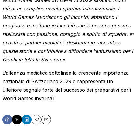
World Winter Games Switzerland 2029 saranno molto
più di un semplice evento sportivo internazionale. I
World Games favoriscono gli incontri, abbattono i
pregiudizi e mettono in luce ciò che le persone possono
realizzare con passione, coraggio e spirito di squadra. In
qualità di partner mediatici, desideriamo raccontare
queste storie e contribuire a diffondere l’entusiasmo per i
Giochi in tutta la Svizzera.»
L’alleanza mediatica sottolinea la crescente importanza
nazionale di Switzerland 2029 e rappresenta un
ulteriore segnale forte del successo dei preparativi per i
World Games invernali.
Share
Share
Share
Copy
Email
on
on
on