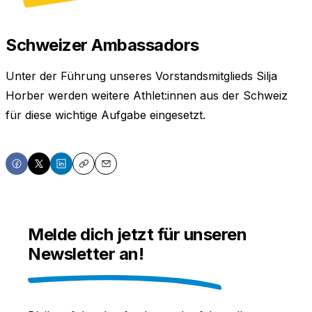
Schweizer Ambassadors
Unter der Führung unseres Vorstandsmitglieds Silja
Horber werden weitere Athlet:innen aus der Schweiz
für diese wichtige Aufgabe eingesetzt.
Share
Share
Share
Copy
Email
on
on
on
Facebook
X
LinkedIn
Melde dich jetzt für unseren
Newsletter an!