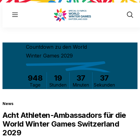
Menu
Show
Sear
Countdown zu den World
Winter Games 2029
948
19
37
37
Tage
Stunden
Minuten
Sekunden
News
Acht Athleten-Ambassadors für die
World Winter Games Switzerland
2029