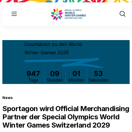
Menu
Show
Sear
Countdown zu den World
Winter Games 2029
947
09
01
52
Tage
Stunden
Minuten
Sekunden
News
Sportagon wird Official Merchandising
Partner der Special Olympics World
Winter Games Switzerland 2029