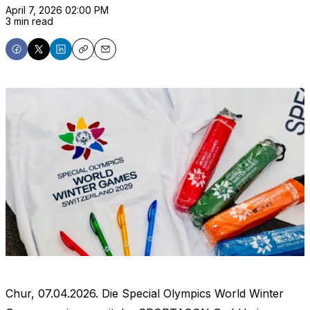
April 7, 2026 02:00 PM
3 min read
Share
Share
Share
Copy
Email
on
on
on
Facebook
X
LinkedIn
Chur, 07.04.2026. Die Special Olympics World Winter