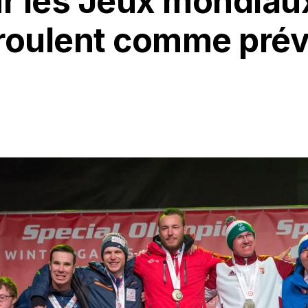
ur les Jeux mondiau
éroulent comme pré