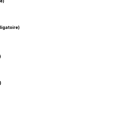
re)
ligatoire)
)
)