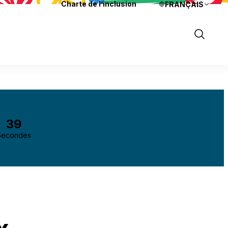
Charte de l’inclusion
FRANÇAIS
Langues
Show
Search
38
Secondes