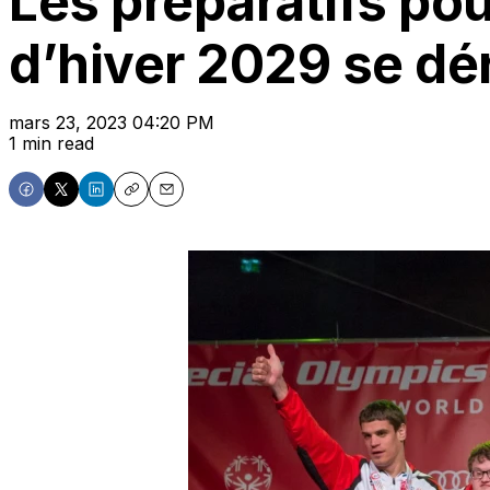
Les préparatifs po
d’hiver 2029 se d
mars 23, 2023 04:20 PM
1 min read
Share
Share
Share
Copy
Email
on
on
on
Facebook
X
LinkedIn