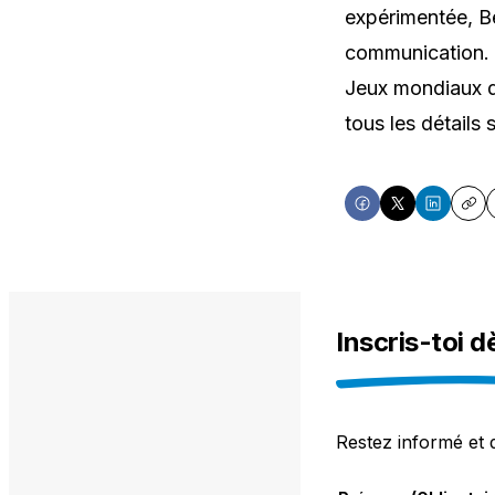
expérimentée, Be
communication. L
Jeux mondiaux d
tous les détails 
Share
Share
Share
Cop
on
on
on
Facebook
X
LinkedIn
Inscris-toi d
Restez informé et 