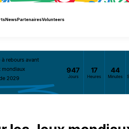
rts
News
Partenaires
Volunteers
à rebours avant
947
17
44
x mondiaux
Jours
Heures
Minutes
 de 2029