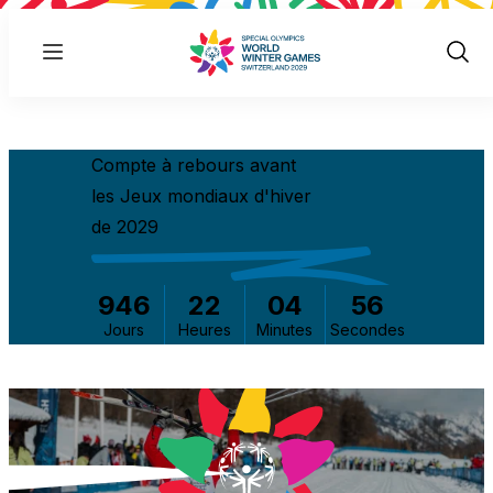
Menu
Show
Sear
Compte à rebours avant
les Jeux mondiaux d'hiver
de 2029
946
22
04
56
Jours
Heures
Minutes
Secondes