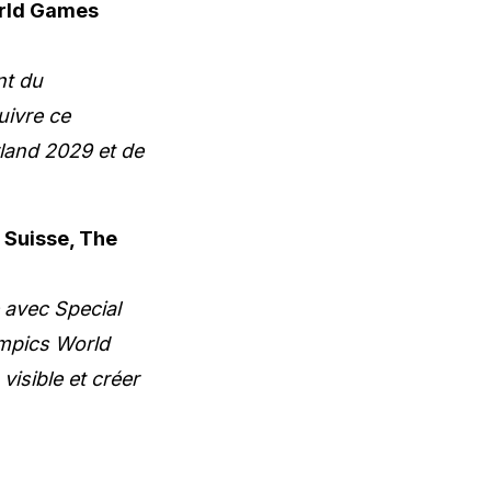
orld Games
nt du
ivre ce
land 2029 et de
a Suisse, The
 avec Special
ympics World
isible et créer