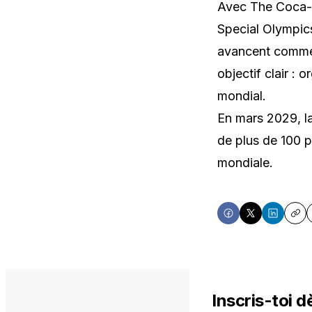
Avec The Coca-C
Special Olympics
avancent comme 
objectif clair :
mondial.
En mars 2029, l
de plus de 100 pa
mondiale.
Share
Share
Share
Cop
on
on
on
Facebook
X
LinkedIn
Inscris-toi d