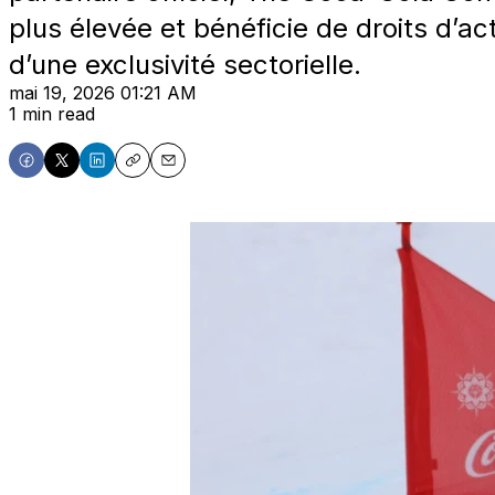
plus élevée et bénéficie de droits d’a
d’une exclusivité sectorielle.
mai 19, 2026 01:21 AM
1 min read
Share
Share
Share
Copy
Email
on
on
on
Facebook
X
LinkedIn