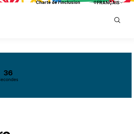
Charte de l’inclusion
FRANÇAIS
Langues
Show
Search
35
Secondes