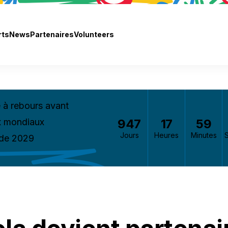
rts
News
Partenaires
Volunteers
à rebours avant
947
17
59
x mondiaux
Jours
Heures
Minutes
 de 2029