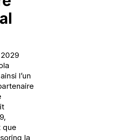
re
al
d 2029
ola
insi l’un
partenaire
e
it
9,
t que
soring la