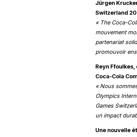
Jürgen Krucker
Switzerland 20
« The Coca-Col
mouvement mond
partenariat sol
promouvoir ense
Reyn Ffoulkes, 
Coca-Cola Co
« Nous sommes f
Olympics Interna
Games Switzerla
un impact durab
Une nouvelle é