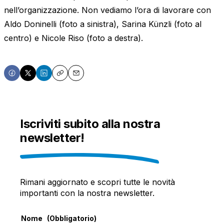
nell’organizzazione. Non vediamo l’ora di lavorare con
Aldo Doninelli (foto a sinistra), Sarina Künzli (foto al
centro) e Nicole Riso (foto a destra).
Share
Share
Share
Copy
Email
on
on
on
Facebook
X
LinkedIn
Iscriviti subito alla nostra
newsletter!
Rimani aggiornato e scopri tutte le novità
importanti con la nostra newsletter.
Nome
(Obbligatorio)