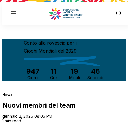
Menu
Show
Sear
Conto alla rovescia per i
Giochi Mondiali del 2029
947
11
19
46
Giorni
Ore
Minuti
Secondi
News
Nuovi membri del team
gennaio 2, 2026 08:05 PM
1 min read