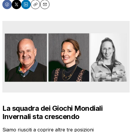
Share
Share
Share
Copy
Email
on
on
on
Facebook
X
LinkedIn
La squadra dei Giochi Mondiali
Invernali sta crescendo
Siamo riusciti a coprire altre tre posizioni