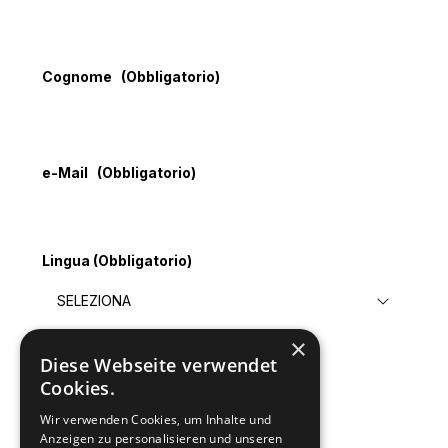
Cognome
(Obbligatorio)
e-Mail
(Obbligatorio)
Lingua
(Obbligatorio)
×
Diese Webseite verwendet
Invia
Cookies.
Wir verwenden Cookies, um Inhalte und
Anzeigen zu personalisieren und unseren